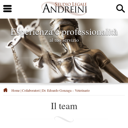
Esperienza e professionalità
al tuo servizio
Home
|
Collaboratori
|
Dr. Edoardo Gonzaga – Veterinario
Il team